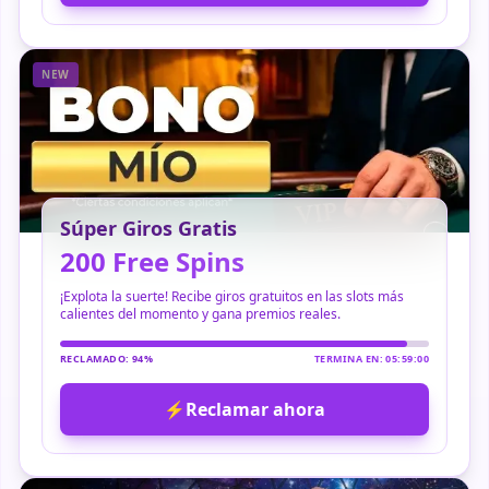
NEW
Súper Giros Gratis
200 Free Spins
¡Explota la suerte! Recibe giros gratuitos en las slots más
calientes del momento y gana premios reales.
RECLAMADO: 94%
TERMINA EN: 05:59:00
⚡
Reclamar ahora