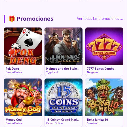
🎁 Promociones
Ver todas las promociones →
Pok Deng
Holmes and the Stolen Stones
7777 Bonus Combo
Casino Online
Yggdrasil
Netgame
Money God
15 Coins™ Grand Platinum Edition
Boka Jamba 10
Casino Online
Casino Online
Smartsoft