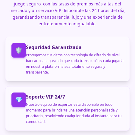
juego seguro, con las tasas de premios más altas del
Lu** recibió un bono de 15.00 PEN
mercado y un servicio VIP disponible las 24 horas del día,
He** retiró exitosamente 400.00 PEN
garantizando transparencia, lujo y una experiencia de
Vi** ganó un premio de 1,500.00 PEN
entretenimiento inigualable.
Na** retiró exitosamente 110.00 PEN
Fa** recibió un bono de 60.00 PEN
Ma** retiró exitosamente 320.00 PEN
Seguridad Garantizada
Yo** ganó un premio de 800.00 PEN
🛡️
Protegemos tus datos con tecnología de cifrado de nivel
Lu** retiró exitosamente 50.00 PEN
bancario, asegurando que cada transacción y cada jugada
An** recibió un bono de 25.00 PEN
en nuestra plataforma sea totalmente segura y
Ju** retiró exitosamente 600.00 PEN
transparente.
Ke** ganó un premio de 1,100.00 PEN
Mi** retiró exitosamente 140.00 PEN
Ra** recibió un bono de 70.00 PEN
Soporte VIP 24/7
💎
Di** retiró exitosamente 220.00 PEN
Nuestro equipo de expertos está disponible en todo
Sa** ganó un premio de 900.00 PEN
momento para brindarte una atención personalizada y
Pi** retiró exitosamente 170.00 PEN
prioritaria, resolviendo cualquier duda al instante para tu
Ca** recibió un bono de 35.00 PEN
comodidad.
Lu** retiró exitosamente 800.00 PEN