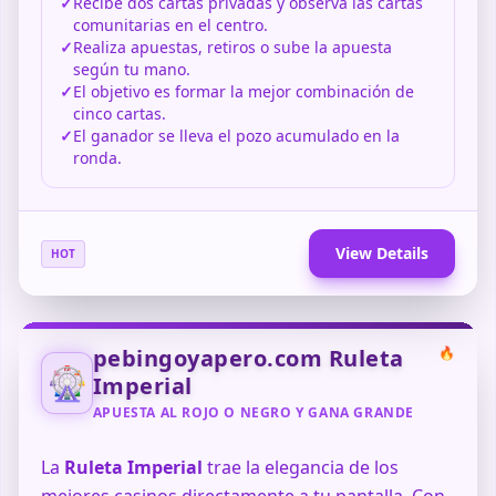
Recibe dos cartas privadas y observa las cartas
comunitarias en el centro.
Realiza apuestas, retiros o sube la apuesta
según tu mano.
El objetivo es formar la mejor combinación de
cinco cartas.
El ganador se lleva el pozo acumulado en la
ronda.
View Details
HOT
pebingoyapero.com Ruleta
🔥
🎡
Imperial
APUESTA AL ROJO O NEGRO Y GANA GRANDE
La
Ruleta Imperial
trae la elegancia de los