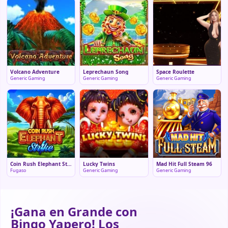
Volcano Adventure
Leprechaun Song
Space Roulette
Generic Gaming
Generic Gaming
Generic Gaming
Coin Rush Elephant Strike
Lucky Twins
Mad Hit Full Steam 96
Fugaso
Generic Gaming
Generic Gaming
¡Gana en Grande con
Bingo Yapero! Los