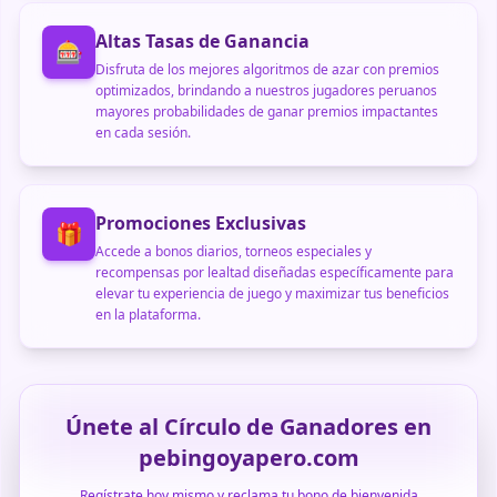
Ma** ganó un premio de 3,000.00 PEN
Jo** retiró exitosamente 90.00 PEN
Altas Tasas de Ganancia
🎰
Al** recibió un bono de 50.00 PEN
Disfruta de los mejores algoritmos de azar con premios
Fe** retiró exitosamente 310.00 PEN
optimizados, brindando a nuestros jugadores peruanos
Ro** ganó un premio de 600.00 PEN
mayores probabilidades de ganar premios impactantes
en cada sesión.
An** retiró exitosamente 130.00 PEN
Lu** recibió un bono de 20.00 PEN
Ma** retiró exitosamente 440.00 PEN
Gi** ganó un premio de 1,800.00 PEN
Promociones Exclusivas
🎁
Pi** retiró exitosamente 210.00 PEN
Accede a bonos diarios, torneos especiales y
Di** recibió un bono de 100.00 PEN
recompensas por lealtad diseñadas específicamente para
elevar tu experiencia de juego y maximizar tus beneficios
Cr** retiró exitosamente 75.00 PEN
en la plataforma.
Se** ganó un premio de 1,300.00 PEN
Únete al Círculo de Ganadores en
pebingoyapero.com
Regístrate hoy mismo y reclama tu bono de bienvenida