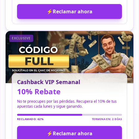
⚡
Reclamar ahora
EXCLUSIVE
Cashback VIP Semanal
10% Rebate
No te preocupes por las pérdidas. Recupera el 10% de tus
apuestas cada lunes y sigue ganando.
RECLAMADO: 62%
TERMINA EN: 2 DÍAS
⚡
Reclamar ahora