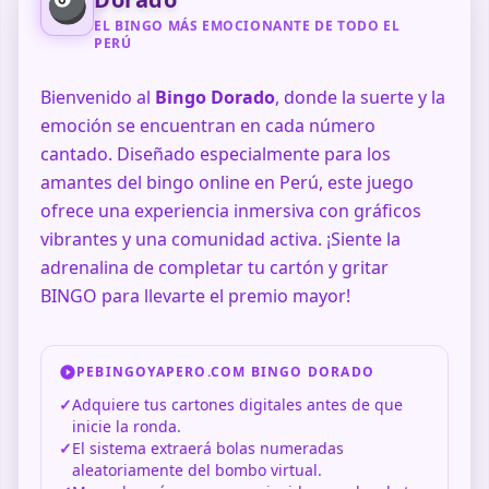
🎱
EL BINGO MÁS EMOCIONANTE DE TODO EL
PERÚ
Bienvenido al
Bingo Dorado
, donde la suerte y la
emoción se encuentran en cada número
cantado. Diseñado especialmente para los
amantes del bingo online en Perú, este juego
ofrece una experiencia inmersiva con gráficos
vibrantes y una comunidad activa. ¡Siente la
adrenalina de completar tu cartón y gritar
BINGO para llevarte el premio mayor!
PEBINGOYAPERO.COM BINGO DORADO
Adquiere tus cartones digitales antes de que
inicie la ronda.
El sistema extraerá bolas numeradas
aleatoriamente del bombo virtual.