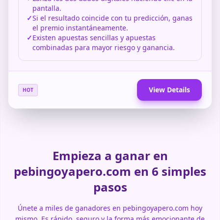
pantalla.
Si el resultado coincide con tu predicción, ganas
el premio instantáneamente.
Existen apuestas sencillas y apuestas
combinadas para mayor riesgo y ganancia.
View Details
HOT
Empieza a ganar en
pebingoyapero.com en 6 simples
pasos
Únete a miles de ganadores en pebingoyapero.com hoy
mismo. Es rápido, seguro y la forma más emocionante de