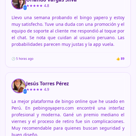
★★★★★
4.8
✓
Llevo una semana probando el bingo yapero y estoy
muy satisfecho. Tuve una duda con una promoción y el
equipo de soporte al cliente me respondió al toque por
el chat. Se nota que cuidan al usuario peruano. Las
probabilidades parecen muy justas y la app vuela.
🕒 5 horas ago
👍 89
Jesús Torres Pérez
★★★★★
4.9
✓
La mejor plataforma de bingo online que he usado en
Perú. En pebingoyapero.com encontré una interfaz
profesional y moderna. Gané un premio mediano el
viernes y el proceso de retiro fue sin complicaciones.
Muy recomendable para quienes buscan seguridad y
buen diseño.