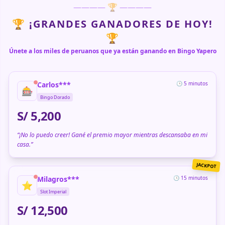
———— 🏆 ————
🏆 ¡GRANDES GANADORES DE HOY!
🏆
Únete a los miles de peruanos que ya están ganando en Bingo Yapero
Carlos***
🕒 5 minutos
🎰
Bingo Dorado
S/ 5,200
“¡No lo puedo creer! Gané el premio mayor mientras descansaba en mi
casa.”
JACKPOT
Milagros***
🕒 15 minutos
⭐
Slot Imperial
S/ 12,500