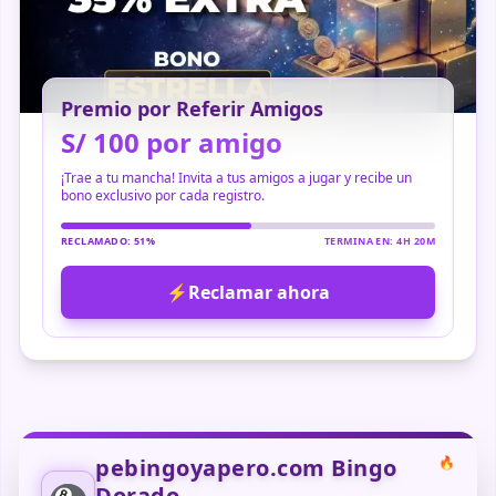
Premio por Referir Amigos
S/ 100 por amigo
¡Trae a tu mancha! Invita a tus amigos a jugar y recibe un
bono exclusivo por cada registro.
RECLAMADO: 51%
TERMINA EN: 4H 20M
⚡
Reclamar ahora
pebingoyapero.com Bingo
🔥
Dorado