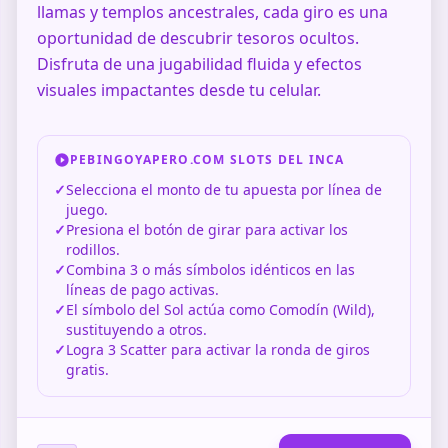
llamas y templos ancestrales, cada giro es una
oportunidad de descubrir tesoros ocultos.
Disfruta de una jugabilidad fluida y efectos
visuales impactantes desde tu celular.
PEBINGOYAPERO.COM SLOTS DEL INCA
Selecciona el monto de tu apuesta por línea de
juego.
Presiona el botón de girar para activar los
rodillos.
Combina 3 o más símbolos idénticos en las
líneas de pago activas.
El símbolo del Sol actúa como Comodín (Wild),
sustituyendo a otros.
Logra 3 Scatter para activar la ronda de giros
gratis.