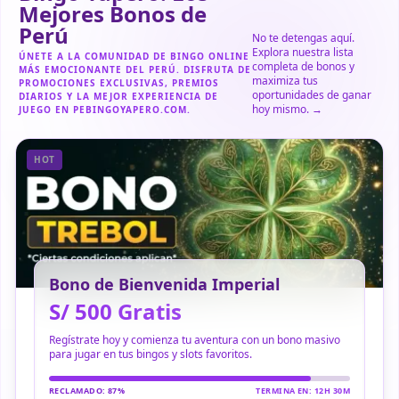
Mejores Bonos de
Perú
No te detengas aquí.
Explora nuestra lista
ÚNETE A LA COMUNIDAD DE BINGO ONLINE
completa de bonos y
MÁS EMOCIONANTE DEL PERÚ. DISFRUTA DE
maximiza tus
PROMOCIONES EXCLUSIVAS, PREMIOS
oportunidades de ganar
DIARIOS Y LA MEJOR EXPERIENCIA DE
hoy mismo. →
JUEGO EN PEBINGOYAPERO.COM.
HOT
Bono de Bienvenida Imperial
S/ 500 Gratis
Regístrate hoy y comienza tu aventura con un bono masivo
para jugar en tus bingos y slots favoritos.
RECLAMADO: 87%
TERMINA EN: 12H 30M