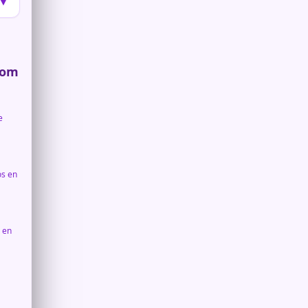
▼
com
e
os en
 en