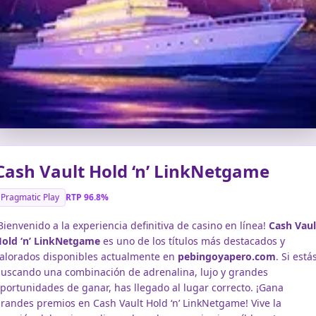
▶
Cash Vault Hold ‘n’ LinkNetgame
Pragmatic Play
RTP 96.8%
Bienvenido a la experiencia definitiva de casino en línea!
Cash Vaul
old ‘n’ LinkNetgame
es uno de los títulos más destacados y
alorados disponibles actualmente en
pebingoyapero.com
. Si está
uscando una combinación de adrenalina, lujo y grandes
portunidades de ganar, has llegado al lugar correcto. ¡Gana
randes premios en Cash Vault Hold ‘n’ LinkNetgame! Vive la