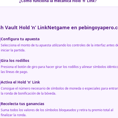
¿Cómo funciona la mecánica Hold ‘n’ Link?
sh Vault Hold ‘n’ LinkNetgame en pebingoyapero.
Configura tu apuesta
Selecciona el monto de tu apuesta utilizando los controles de la interfaz antes d
iniciar la partida.
Gira los rodillos
Presiona el botón de giro para hacer girar los rodillos y alinear símbolos idéntic
las líneas de pago.
Activa el Hold ‘n’ Link
Consigue el número necesario de símbolos de moneda o especiales para entrar
la ronda de bonificación de la bóveda.
Recolecta tus ganancias
Suma todos los valores de los símbolos bloqueados y retira tu premio total al
finalizar la ronda.