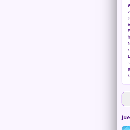
v
s
e
E
h
N
r
s
s
Jue