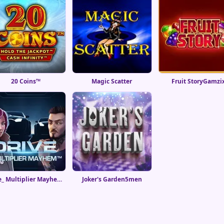
20 Coins™
Magic Scatter
Fruit StoryGamzi
Drive_ Multiplier MayhemNetEnt
Joker's Garden5men