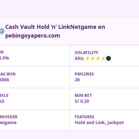
Cash Vault Hold ‘n’ LinkNetgame en
⚙️
pebingoyapero.com
TP
VOLATILITY
6.5%
Alta ⚡⚡⚡⚡🌑
AX WIN
PAYLINES
5000
20
EELS
MIN BET
x3
S/ 0.20
ROVIDER
FEATURES
etgame
Hold and Link, Jackpot