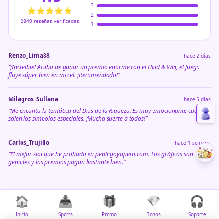
3
⭐⭐⭐⭐⭐
2
2840 reseñas verificadas
1
Renzo_Lima88
hace 2 días
“¡Increíble! Acabo de ganar un premio enorme con el Hold & Win, el juego
fluye súper bien en mi cel. ¡Recomendado!”
Milagros_Sullana
hace 5 días
“Me encanta la temática del Dios de la Riqueza. Es muy emocionante cuando
salen los símbolos especiales. ¡Mucha suerte a todos!”
Carlos_Trujillo
hace 1 semana
“El mejor slot que he probado en pebingoyapero.com. Los gráficos son
geniales y los premios pagan bastante bien.”
🏠
📥
🎁
💎
🎧
Inicio
Sports
Promo
Bonos
Soporte