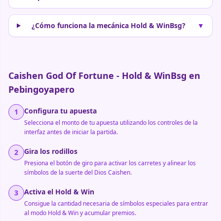
¿Cómo funciona la mecánica Hold & WinBsg?
▼
Caishen God Of Fortune - Hold & WinBsg en
Pebingoyapero
Configura tu apuesta
1
Selecciona el monto de tu apuesta utilizando los controles de la
interfaz antes de iniciar la partida.
Gira los rodillos
2
Presiona el botón de giro para activar los carretes y alinear los
símbolos de la suerte del Dios Caishen.
Activa el Hold & Win
3
Consigue la cantidad necesaria de símbolos especiales para entrar
al modo Hold & Win y acumular premios.