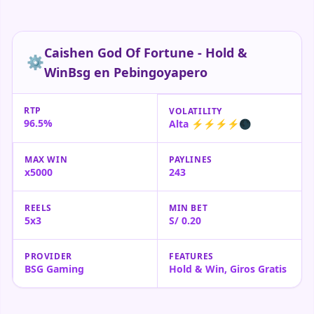
Caishen God Of Fortune - Hold &
⚙️
WinBsg en Pebingoyapero
RTP
VOLATILITY
96.5%
Alta ⚡⚡⚡⚡🌑
MAX WIN
PAYLINES
x5000
243
REELS
MIN BET
5x3
S/ 0.20
PROVIDER
FEATURES
BSG Gaming
Hold & Win, Giros Gratis