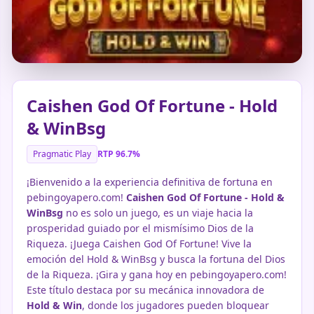
▶
Caishen God Of Fortune - Hold
& WinBsg
Pragmatic Play
RTP 96.7%
¡Bienvenido a la experiencia definitiva de fortuna en
pebingoyapero.com!
Caishen God Of Fortune - Hold &
WinBsg
no es solo un juego, es un viaje hacia la
prosperidad guiado por el mismísimo Dios de la
Riqueza. ¡Juega Caishen God Of Fortune! Vive la
emoción del Hold & WinBsg y busca la fortuna del Dios
de la Riqueza. ¡Gira y gana hoy en pebingoyapero.com!
Este título destaca por su mecánica innovadora de
Hold & Win
, donde los jugadores pueden bloquear