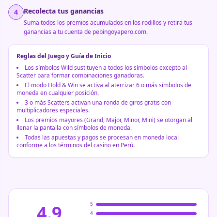
Recolecta tus ganancias
4
Suma todos los premios acumulados en los rodillos y retira tus
ganancias a tu cuenta de pebingoyapero.com.
Reglas del Juego y Guía de Inicio
Los símbolos Wild sustituyen a todos los símbolos excepto al
Scatter para formar combinaciones ganadoras.
El modo Hold & Win se activa al aterrizar 6 o más símbolos de
moneda en cualquier posición.
3 o más Scatters activan una ronda de giros gratis con
multiplicadores especiales.
Los premios mayores (Grand, Major, Minor, Mini) se otorgan al
llenar la pantalla con símbolos de moneda.
Todas las apuestas y pagos se procesan en moneda local
conforme a los términos del casino en Perú.
5
4.9
4