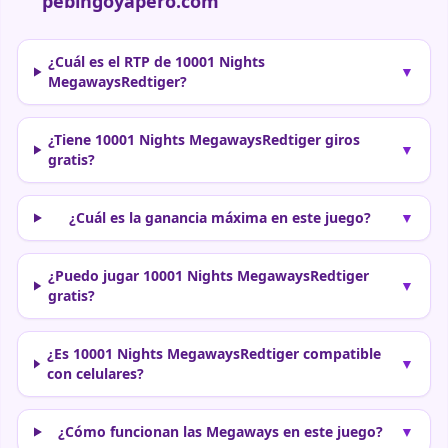
pebingoyapero.com
¿Cuál es el RTP de 10001 Nights
▼
MegawaysRedtiger?
¿Tiene 10001 Nights MegawaysRedtiger giros
▼
gratis?
¿Cuál es la ganancia máxima en este juego?
▼
¿Puedo jugar 10001 Nights MegawaysRedtiger
▼
gratis?
¿Es 10001 Nights MegawaysRedtiger compatible
▼
con celulares?
¿Cómo funcionan las Megaways en este juego?
▼