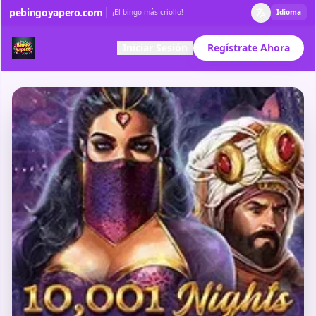
pebingoyapero.com
¡El bingo más criollo!
Idioma
Iniciar Sesión
Regístrate Ahora