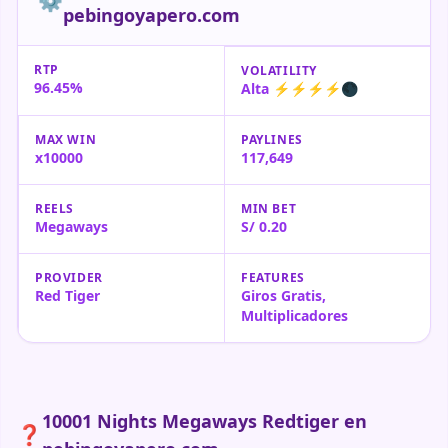
⚙️
pebingoyapero.com
RTP
VOLATILITY
96.45%
Alta ⚡⚡⚡⚡🌑
MAX WIN
PAYLINES
x10000
117,649
REELS
MIN BET
Megaways
S/ 0.20
PROVIDER
FEATURES
Red Tiger
Giros Gratis,
Multiplicadores
10001 Nights Megaways Redtiger en
❓